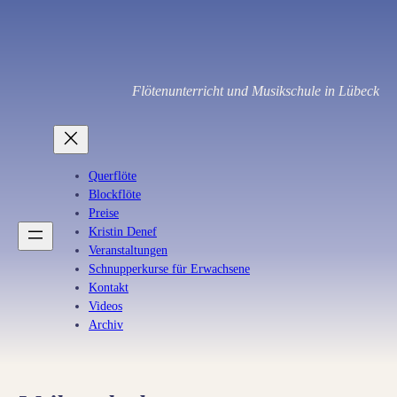
Zum
Inhalt
springen
Flötenunterricht und Musikschule in Lübeck
Querflöte
Blockflöte
Preise
Kristin Denef
Veranstaltungen
Schnupperkurse für Erwachsene
Kontakt
Videos
Archiv